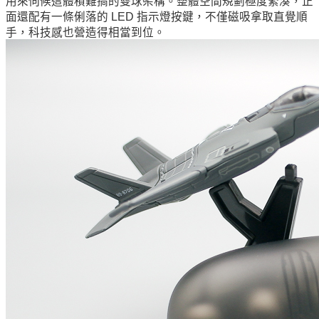
用來伺候這體積難搞的雙球架構。整體空間規劃極度緊湊，正
面還配有一條俐落的 LED 指示燈按鍵，不僅磁吸拿取直覺順
手，科技感也營造得相當到位。