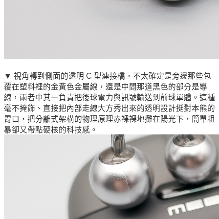
▼ 視角轉到側面的透明 C 型連接橋，不太確定是旁邊那些包
覆在塑料裡的金黃色金屬線，還是中間那道黑色的部分是導
線，兩者中其一負責把後球電力與訊號輸送到前球單體。這種
毫不掩飾、直接把內部走線大方秀出來的透明設計挺對本熊的
胃口，把分離式架構的物理原理赤裸裸地攤在陽光下，簡單粗
暴卻又帶點硬核的科技感。