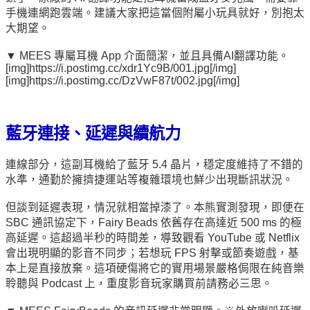
手機連網跑雲端。建議大家把這當個附屬小玩具就好，別抱太
大期望。
▼ MEES 專屬耳機 App 介面簡潔，並且具備AI翻譯功能。
[img]https://i.postimg.cc/xdr1Yc9B/001.jpg[/img]
[img]https://i.postimg.cc/DzVwF87t/002.jpg[/img]
藍牙連接、延遲與續航力
連線部分，這副耳機給了藍牙 5.4 晶片，穩定度維持了不錯的
水準，通勤於擁擠捷運站等複雜環境也鮮少出現斷訊狀況。
但談到延遲表現，情況就相當掉漆了。本熊實測發現，即便在
SBC 通訊協定下，Fairy Beads 依舊存在高達近 500 ms 的極
高延遲。這超過半秒的時間差，導致觀看 YouTube 或 Netflix
會出現明顯的影音不同步；若想玩 FPS 射擊或節奏遊戲，基
本上是直接放棄。這項硬傷將它的實用場景嚴格侷限在純音樂
聆聽與 Podcast 上，重度影音玩家購買前請務必三思。