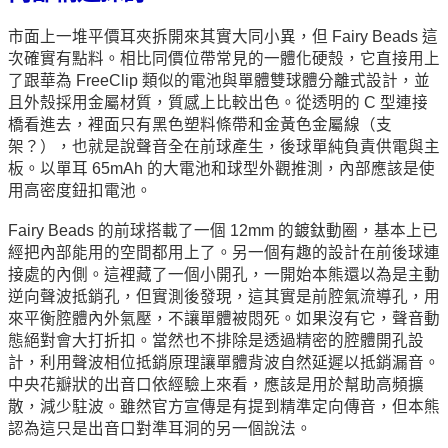
市面上一堆平價耳夾拆開來其實大同小異，但 Fairy Beads 這
次確實有點料。相比同價位帶常見的一體化硬殼，它直接用上
了跟華為 FreeClip 類似的電池與單體雙球體分離式設計，並
且外殼採用金屬材質，質感上比較出色。從透明的 C 型連接
橋看進去，裡面只有黑色塑料條帶和金黃色金屬線（支
架？），也就是說聲音全在前球產生，後球單純負責供電與主
板。以單耳 65mAh 的大電池和球型外觀推測，內部應該是使
用高密度鈕扣電池。
Fairy Beads 的前球搭載了一個 12mm 的鍍鈦動圈，基本上已
經把內部能用的空間都用上了。另一個有趣的設計在前後球連
接處的內側。這裡藏了一個小開孔，一開始本熊還以為是主動
逆向聲波抵銷孔，但實測後發現，這其實是前腔氣流導孔，用
來平衡腔體內外氣壓，不讓單體被悶死。如果沒有它，聲音動
態絕對會大打折扣。當然也不排除是透過精密的腔體開孔設
計，利用聲波相位抵銷原理讓單體背波自然延遲以抵銷漏音。
中央花瓣狀的出音口依經驗上來看，應該是用於幫助高頻擴
散，減少駐波。雖然官方宣傳是有提到精準定向傳音，但本熊
認為這只是出音口對準耳洞的另一個說法。