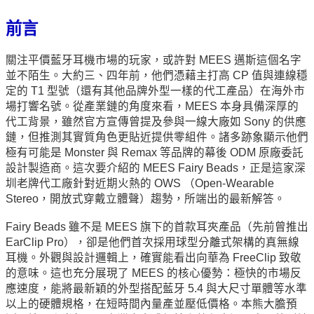
前言
關注平價藍牙耳機市場的玩家，或許對 MEES 邁斯這個名字
並不陌生。大約三、四年前，他們憑藉主打高 CP 值與連線穩
定的 T1 型號（還有其他品牌外型一樣的代工產品）在海外市
場打響名號。從產業鏈的角度來看，MEES 本身具備深厚的
代工背景，雖然官方宣傳曾提及參與一線大廠如 Sony 的供應
鏈，但推測其實質角色更貼近提供零組件。諸多跡象顯示他們
極有可能是 Monster 與 Remax 等品牌的幕後 ODM 原廠委託
設計製造商。這次要介紹的 MEES Fairy Beads，正是這家深
圳老牌代工廠針對近期火熱的 OWS （Open-Wearable
Stereo，開放式穿戴立體聲）趨勢，所端出的最新解答。
Fairy Beads 雖不是 MEES 旗下的首款耳夾產品（先前曾推出
EarClip Pro），卻是他們首次採用球型分離式架構的真無線
耳機。外觀與設計邏輯上，確實能看出向華為 FreeClip 致敬
的意味。這也充分展現了 MEES 的核心優勢：極快的市場反
應速度，能將最新穎的外型搭配藍牙 5.4 與大尺寸單體等水準
以上的硬體規格，在短時間內量產並壓低價格。本熊大膽預