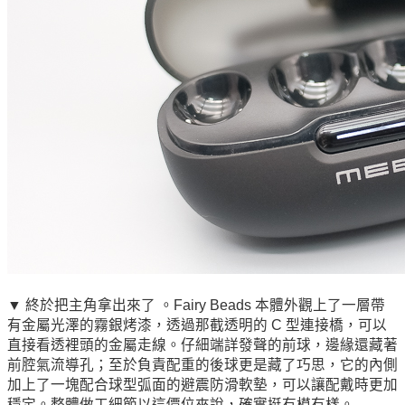
▼ 終於把主角拿出來了 。Fairy Beads 本體外觀上了一層帶
有金屬光澤的霧銀烤漆，透過那截透明的 C 型連接橋，可以
直接看透裡頭的金屬走線。仔細端詳發聲的前球，邊緣還藏著
前腔氣流導孔；至於負責配重的後球更是藏了巧思，它的內側
加上了一塊配合球型弧面的避震防滑軟墊，可以讓配戴時更加
穩定。整體做工細節以這價位來說，確實挺有模有樣。