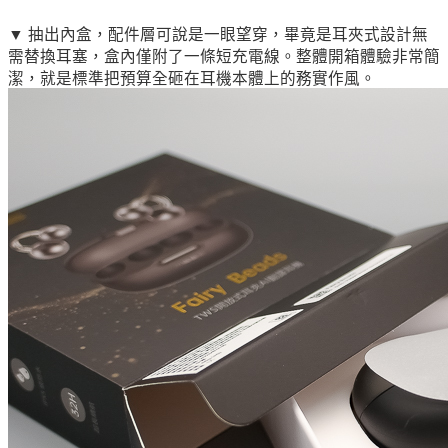
▼ 抽出內盒，配件層可說是一眼望穿，畢竟是耳夾式設計無
需替換耳塞，盒內僅附了一條短充電線。整體開箱體驗非常簡
潔，就是標準把預算全砸在耳機本體上的務實作風。