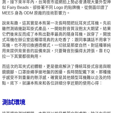
測，接下來半年內，台灣夜市或網拍上勢必會湧現大量外型神
似 Fairy Beads、卻掛著不同 Logo 的貼牌機，從側面印證了
MEES 身為 ODM 原廠的技術影響力。
說來有趣，這其實是本熊第一次長時間把玩耳夾式耳機。先前
雖然測過幾副耳掛式產品，一開始對音質沒抱太大期望，結果
它們後來反而成了本熊出勤率最高的隨身耳機。說穿了，開放
式耳機在辦公室這種環境真的太吃香了：跟同事講話不用拿下
耳機，也不用切換通透模式，一切就是那麼自然。對這種單純
用來提供背景音的設備來說，只要聲音別偏得太誇張，靠 EQ
拉一下其實都很夠用。
而這次的耳夾式初體驗，更是徹底解決了傳統耳掛式容易與眼
鏡鏡腳、口罩掛繩爭搶地盤的困擾。長時間配戴下來，那種幾
乎感受不到重量的懸浮感，確實是其他類型耳機難以企及的特
點。底下，就讓本熊來和各位詳細分享近期的使用心得：
測試環境