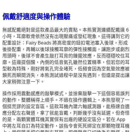
佩戴舒適度與操作體驗
無感配戴絕對是這款產品最大的賣點。本熊實測連續配戴達 6
小時，耳廓軟骨依然沒有出現壓痛或發紅現象。這得講到它的
配重設計：Fairy Beads 將高密度的鈕扣電池塞入後球，形成
後掛配重，再輔以後球接觸耳廓的彈性接觸面，讓跑步或劇烈
甩頭時，後球不會產生敲打耳背的鐘擺效應，反而穩穩咬住耳
廓。這邊提個醒，內側的低音氣孔雖然位置精準，但若您的耳
型較為特殊，剛好將氣孔完全堵死，低頻會因為空氣墊效應被
鎖死而瞬間消失，本熊測試過程中是沒有遇到，但還是提出讓
大家稍微注意一下。
操作採用震動感應的敲擊模式，並捨棄敲擊一下這個容易誤判
的動作，整體稱得上順手。不過在操作邏輯上，本熊發現了一
個挺荒謬的設定盲區。這款耳機內建六軸感測器，能極速自適
應分配左右聲道，拿了就能盲戴，判斷幾乎沒有延遲。但奇怪
的是，兩顆實體耳機其實保有出廠的硬設定區分。若在 App
中將左耳自訂為特定動作，該指令會死死綁定在那顆物理耳機