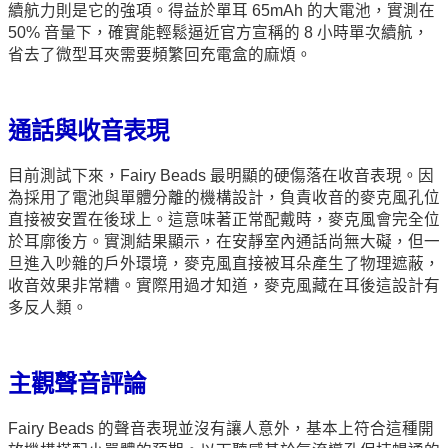
續航力則是它的強項。得益於單耳 65mAh 的大電池，實測在
50% 音量下，確實能輕鬆逼近官方宣稱的 8 小時單次續航，
省去了微型耳夾需要頻繁回充電盒的麻煩。
通話與收音表現
目前測試下來，Fairy Beads 最明顯的硬傷落在收音表現。因
為採用了電池與單體分離的機構設計，負責收音的麥克風孔位
直接被安置在後球上。這意味著正常配戴時，麥克風會完全位
於耳廓後方。實測結果顯示，在安靜室內通話尚無大礙，但一
旦進入吵雜的戶外環境，麥克風直接被耳朵產生了物理遮蔽，
收音效果非常糟。實際用過才知道，麥克風藏在耳後這設計有
多反人類。
主觀聲音評論
Fairy Beads 的聲音表現並沒有讓人意外，基本上符合這種開