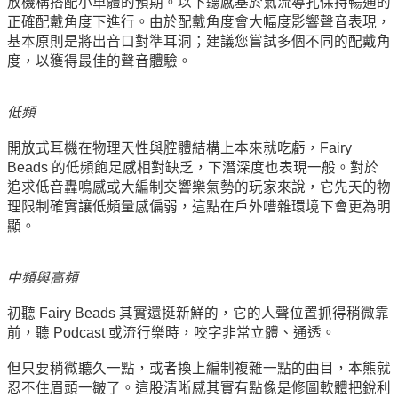
放機構搭配小單體的預期。以下聽感基於氣流導孔保持暢通的
正確配戴角度下進行。由於配戴角度會大幅度影響聲音表現，
基本原則是將出音口對準耳洞；建議您嘗試多個不同的配戴角
度，以獲得最佳的聲音體驗。
低頻
開放式耳機在物理天性與腔體結構上本來就吃虧，Fairy
Beads 的低頻飽足感相對缺乏，下潛深度也表現一般。對於
追求低音轟鳴感或大編制交響樂氣勢的玩家來說，它先天的物
理限制確實讓低頻量感偏弱，這點在戶外嘈雜環境下會更為明
顯。
中頻與高頻
初聽 Fairy Beads 其實還挺新鮮的，它的人聲位置抓得稍微靠
前，聽 Podcast 或流行樂時，咬字非常立體、通透。
但只要稍微聽久一點，或者換上編制複雜一點的曲目，本熊就
忍不住眉頭一皺了。這股清晰感其實有點像是修圖軟體把銳利