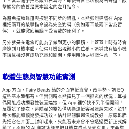
上。當您隨手把它戴到右耳時，即使聲音已切換為右聲道，敲
擊觸發的依舊是原本設定的左耳指令。
為避免這種聲道與按鍵不同步的錯亂，本熊強烈建議在 App
裡把兩耳的敲擊指令設為完全對稱（例如兩耳敲兩下皆為暫
停），就能徹底無腦享受盲戴的便利了。
另外就是充電盒可能為了做到更小的體積，上蓋蓋上時有時會
摩擦到耳機本體，使得耳機出現微小的位移。這導致有極小機
率讓耳機沒有成功充電和關閉，使用時須要稍微注意一下。
軟體生態與智慧功能實測
App 方面，Fairy Beads 給的介面算挺直覺，改手勢、調 EQ
這些基本盤都有。但實測時本熊撞見了一個挺玄的狀況：耳機
偶爾能成功觸發雙裝置連接，但 App 裡卻找不到半個開關！
反覆試了幾次，這隱藏的雙設備切換還挺容易連線失敗，並非
每次都能如預期發揮功效。估計是韌體還沒調教好，原廠乾脆
先把它在介面上封印起來，只能看未來會不會透過更新正式解
鎖了。原廠的 AI 翻譯功能是把耳機當成藍牙麥克風，需要靠